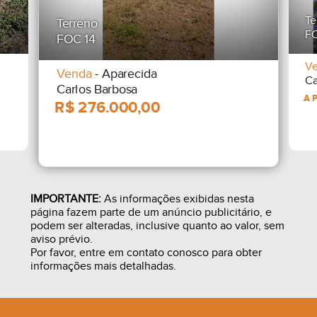
Te
Terreno
F
FOC 14
V
Venda
- Aparecida
Ca
Carlos Barbosa
IMPORTANTE:
As informações exibidas nesta
página fazem parte de um anúncio publicitário, e
podem ser alteradas, inclusive quanto ao valor, sem
aviso prévio.
Por favor, entre em contato conosco para obter
informações mais detalhadas.