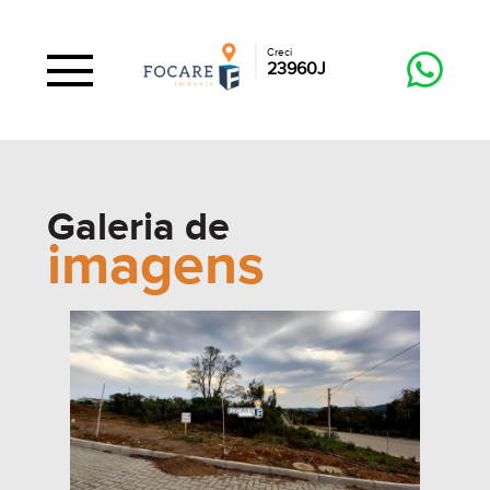
Creci
23960J
Galeria de
imagens