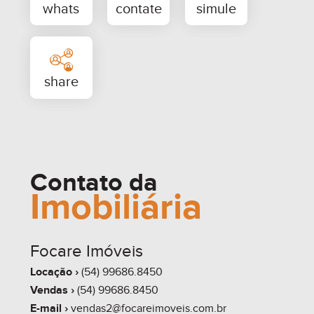
whats
contate
simule
Contato da
Imobiliária
Focare Imóveis
share
Locação ›
(54) 99686.8450
Vendas ›
(54) 99686.8450
E-mail ›
vendas2@focareimoveis.com.br