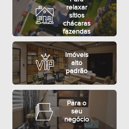
relaxar
sítios
chácaras
fazendas
Imóveis
alto
padrão
Para o
seu
negócio