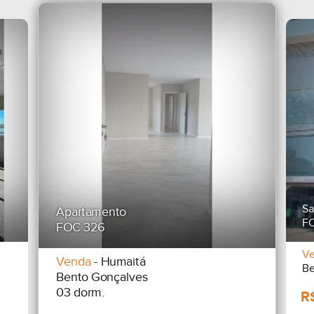
Sa
Apartamento
F
FOC 326
V
Venda
- Humaitá
Be
Bento Gonçalves
03 dorm.