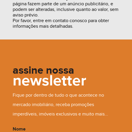
página fazem parte de um anúncio publicitário, e
podem ser alteradas, inclusive quanto ao valor, sem
aviso prévio.
Por favor, entre em contato conosco para obter
informações mais detalhadas.
assine nossa
newsletter
R$ 1.600.000,00
Fique por dentro de tudo o que acontece no
mercado imobiliário, receba promoções
imperdíveis, imóveis exclusivos e muito mais...
Nome