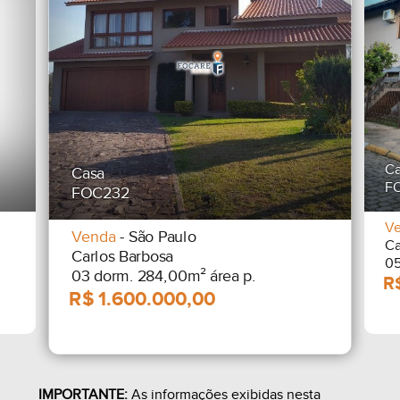
Ca
Casa
F
FOC232
V
Venda
- São Paulo
Ca
Carlos Barbosa
05
03 dorm. 284,00m² área p.
IMPORTANTE:
As informações exibidas nesta