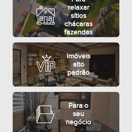
relaxar
sítios
chácaras
fazendas
Imóveis
alto
padrão
Para o
seu
negócio