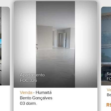
Sa
Apartamento
F
FOC 326
V
Venda
- Humaitá
Be
Bento Gonçalves
03 dorm.