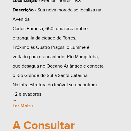
Localização
› Predial - Torres - RS
Descrição
› Sua nova morada se localiza na
Avenida
Carlos Barbosa, 650, uma área nobre
e tranquila da cidade de Torres.
Próximo às Quatro Praças, o Lumme é
voltado para o encantador Rio Mampituba,
que desagua no Oceano Atlântico e conecta
o Rio Grande do Sul a Santa Catarina.
Na infraestrutura do imóvel se encontram:
· 2 elevadores
· Lavabo e lava-pés para a comodidade de quem
Ler Mais ›
chega da praia
A Consultar
· Medidores independentes de água, luz e gás