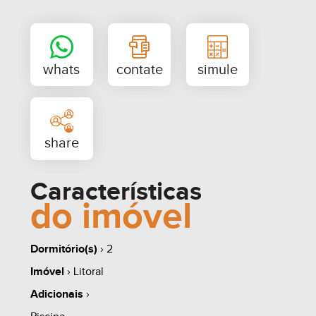
· Acessos individualizados para pedestres e
veículos
· Gerador de energia nas áreas de uso comum
· Câmeras de monitoramento instaladas em pontos
estratégicos
Características
do imóvel
Dormitório(s)
› 2
Imóvel
› Litoral
Adicionais
›
whats
contate
simule