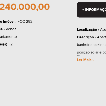
240.000,00
+ INFORMAÇ
o Imóvel
› FOC 292
de
› Venda
Localização
› Apa
artamento
Descrição
› Apar
io(s)
› 2
banheiro, cozinh
posição solar e p
Ler Mais ›