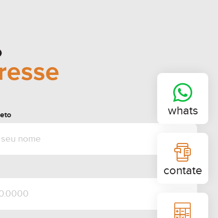
o
eresse
whats
eto
contate