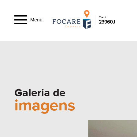
Creci
Menu
23960J
Galeria de
imagens