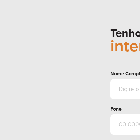
Tenh
int
Nome Compl
Fone