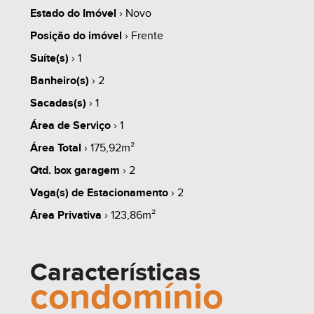
whats
contate
simule
Estado do Imóvel
› Novo
Posição do imóvel
› Frente
Suíte(s)
› 1
Banheiro(s)
› 2
share
Sacadas(s)
› 1
Área de Serviço
› 1
Área Total
› 175,92m²
Qtd. box garagem
› 2
Vaga(s) de Estacionamento
› 2
Área Privativa
› 123,86m²
Características
condomínio