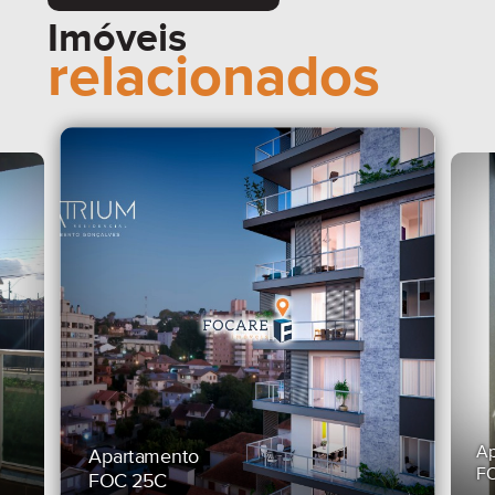
Imóveis
relacionados
Ap
Apartamento
F
FOC 25C