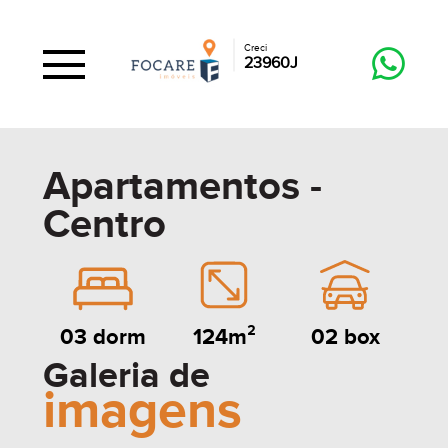
Creci
23960J
Apartamentos -
Centro
124m²
02 box
03 dorm
Galeria de
imagens