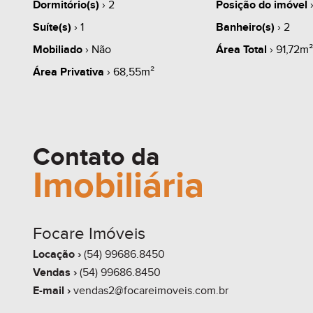
Dormitório(s)
› 2
Posição do imóvel
›
Suíte(s)
› 1
Banheiro(s)
› 2
Mobiliado
› Não
Área Total
› 91,72m²
Área Privativa
› 68,55m²
Contato da
Imobiliária
Focare Imóveis
Locação ›
(54) 99686.8450
Vendas ›
(54) 99686.8450
E-mail ›
vendas2@focareimoveis.com.br