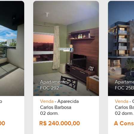
Apartamento
Apartam
FOC 292
FOC 25B
o
Venda
- Aparecida
Venda
- 
Carlos Barbosa
Carlos B
02 dorm.
02 dorm.