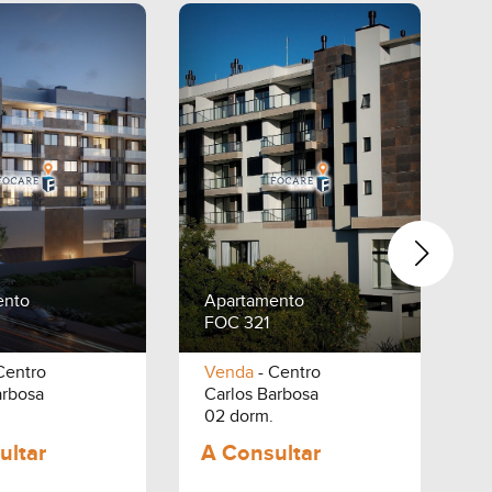
ento
Apartamento
A
FOC 321
F
Centro
Venda
- Centro
V
arbosa
Carlos Barbosa
C
02 dorm.
0