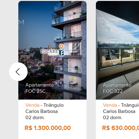
Apartamento
Apartamento
FOC 25C
FOC 322
Venda
- Triângulo
Venda
- Triângul
Carlos Barbosa
Carlos Barbosa
p.
02 dorm.
02 dorm.