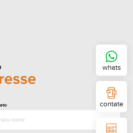
o
whats
eresse
contate
eto