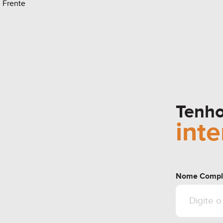
 Frente
Tenh
int
Nome Compl