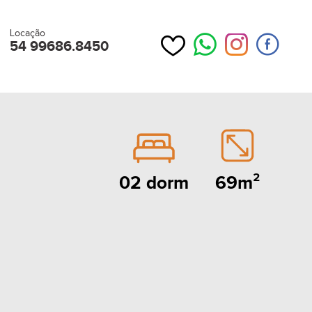
Locação
54 99686.8450
69m²
02 dorm