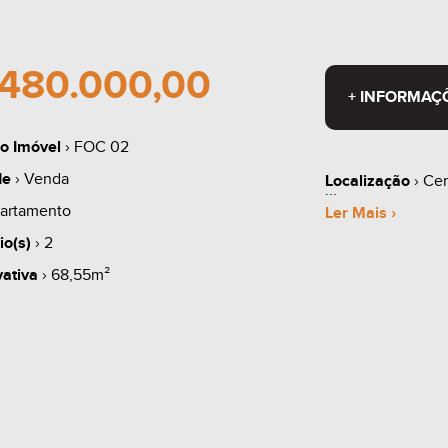
480.000,00
+ INFORMAÇ
o Imóvel
› FOC 02
de
› Venda
Localização
› Cen
artamento
Ler Mais ›
io(s)
› 2
vativa
› 68,55m²